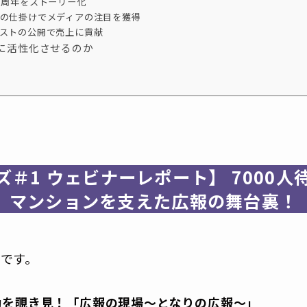
55周年をストーリー化
ウの仕掛けでメディアの注目を獲得
リストの公開で売上に貢献
に活性化させるのか
＃1 ウェビナーレポート】 7000
マンションを支えた広報の舞台裏！
山です。
動を覗き見！「広報の現場〜となりの広報〜」