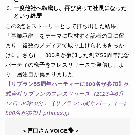
一度他社へ転職し、再び戻って社長になった
という経歴
この2点をストーリーとして打ち出した結果、
「事業承継」をテーマに取材する記者の目に留
まり、複数のメディアで取り上げられるきっか
けに。さらに、800名が参加した創立55周年記念
パーティの様子をプレスリリースで発信し、よ
り一層注目が集まりました。
【リブラン55周年パーティーに800名が参加】
株
式会社リブランのプレスリリース（2023年6月
12日 08時50分）【リブラン55周年パーティーに
800名が参加】
prtimes.jp
＜戸口さんVOICE🗣＞