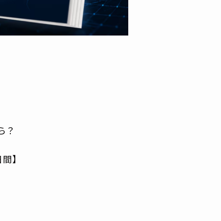
ら？
日間】